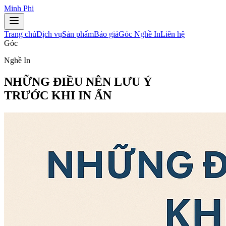
Minh Phi
Trang chủ
Dịch vụ
Sản phẩm
Báo giá
Góc Nghề In
Liên hệ
Góc
Nghề In
NHỮNG ĐIỀU NÊN LƯU Ý
TRƯỚC KHI IN ẤN