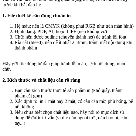
trước khi bắt đầu in:
1. File thiết kế cần đúng chuẩn in
Hệ màu: nên là CMYK (không phải RGB như trên màn hình)
Định dạng: PDF, AI, hoặc TIFF (nén không vỡ)
Chữ: nên được outline (chuyển thành nét) để tránh lỗi font
Rìa cắt (bleed): nên để ít nhất 2–3mm, tránh mất nội dung khi
thành phẩm
Hãy gửi file đúng từ đầu giúp tránh lỗi màu, lệch nội dung, nhòe
chữ.
2. Kích thước và chất liệu cần rõ ràng
Bạn cần kích thước thực tế sản phẩm in (khổ giấy, thành
phẩm cắt gọn)
Xác định rõ: in 1 mặt hay 2 mặt, có cần cán mờ, phủ bóng, bế
nổi không
Nếu chưa biết chọn chất liệu nào, hãy nói rõ mục đích sử
dụng để được tư vấn (ví dụ: dán ngoài trời, dán bao bì, cầm
tay...)