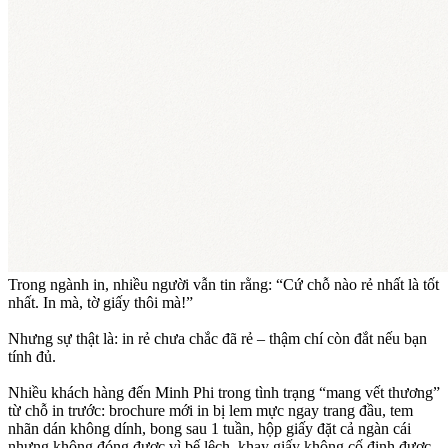
Trong ngành in, nhiều người vẫn tin rằng: “Cứ chỗ nào rẻ nhất là tốt
nhất. In mà, tờ giấy thôi mà!”
Nhưng sự thật là: in rẻ chưa chắc đã rẻ – thậm chí còn đắt nếu bạn
tính đủ.
Nhiều khách hàng đến Minh Phi trong tình trạng “mang vết thương”
từ chỗ in trước: brochure mới in bị lem mực ngay trang đầu, tem
nhãn dán không dính, bong sau 1 tuần, hộp giấy đặt cả ngàn cái
nhưng không đóng được vì bế lệch, khay giấy không cố định được